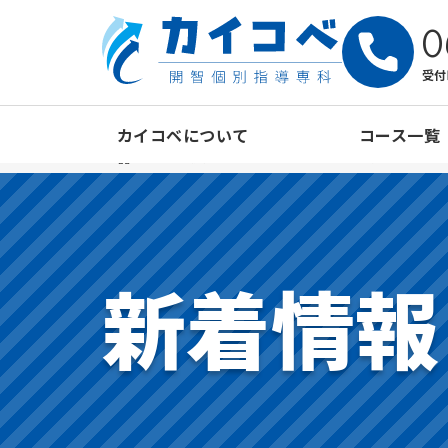
0
受付
カイコベについて
コース一覧
ホーム
>
新着情報
>
カイコベコラム
>
受験生の心構え
新着情報